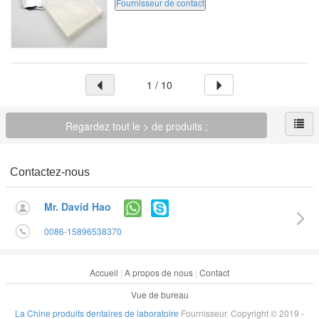
Fournisseur de contact
1.0mm (20pcs/bag) 1.5mm (15pcs/bag) 2...
1 / 10
Regardez tout le > de produits ;
Contactez-nous
Mr. David Hao
0086-15896538370
Accueil
|
A propos de nous
|
Contact
Vue de bureau
La Chine produits dentaires de laboratoire
Fournisseur. Copyright © 2019 -