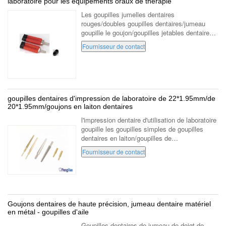
laboratoire pour les équipements oraux de thérapie
Les goupilles jumelles dentaires
rouges/doubles goupilles dentaires/jumeau
goupille le goujon/goupilles jetables dentaires
Matériel : laiton, acier, alliage d'aluminium
Fournisseur de contact
Couleur : rouge Application : laboratoire ...
goupilles dentaires d'impression de laboratoire de 22*1.95mm/de
20*1.95mm/goujons en laiton dentaires
l'impression dentaire d'utilisation de laboratoire
goupille les goupilles simples de goupilles
dentaires en laiton/goupilles de
jumeau/goujons dentaires Notre mission - pour
Fournisseur de contact
vous fournir perfectionnez la qualit...
Goujons dentaires de haute précision, jumeau dentaire matériel
en métal - goupilles d'aile
Goupilles dentaires de jumeau de doigt de