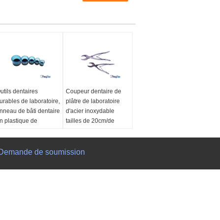
utils dentaires
Coupeur dentaire de
urables de laboratoire,
plâtre de laboratoire
nneau de bâti dentaire
d'acier inoxydable
n plastique de
tailles de 20cm/de
aboratoire
16cm disponibles
pplication:
Secteur
Application:
Secteur
entaire
Demande de soumission
dentaire
'entité:
Durable
Type:
Pinces dentaires
ype:
Équipements de
de coupe
Envoyez
ettoyage et
Taille:
20cm/16cm
emplissants de dents
Matériau:
En acier
ouleur:
bleu
inoxydable
E-Mail
Plan du site
|