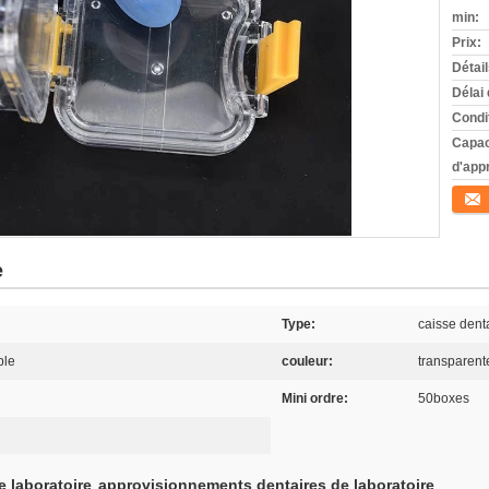
min:
Prix:
Détai
Délai 
Condi
Capac
d'app
Conta
e
Type:
caisse denta
ble
couleur:
transparent
Mini ordre:
50boxes
e laboratoire
approvisionnements dentaires de laboratoire
,