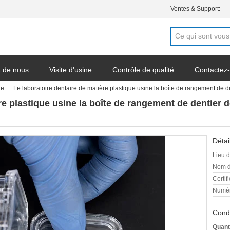
Ventes & Support:
t de nous
Visite d'usine
Contrôle de qualité
Contactez
re
Le laboratoire dentaire de matière plastique usine la boîte de rangement de 
re plastique usine la boîte de rangement de dentier d
Détai
Lieu d
Nom d
Certifi
Numér
Condi
Quant