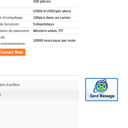
100 pièces
USD0.4-USD1per piece
ls d'emballage:
100pcs dans un carton
de livraison:
5-8workdays
tions de paiement:
Western union, T/T
ité
10000 morceaux par mois
rovisionnement:
ct
ire d'arrêtoir
e