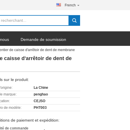
French
-nous
Demande de soumission
dentier de caisse d'arrêtoir de dent de membrane
e caisse d'arrêtoir de dent de
ls sur le produit:
'origine:
La Chine
e marque:
penghao
cation:
CE,ISO
o de modèle:
PHT003
tions de paiement et expédition:
ité de commande