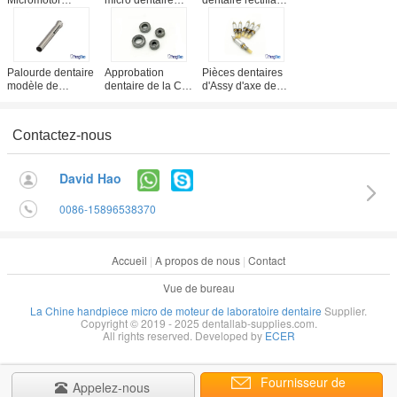
dentaire
sans brosse de
et machine de
Handpiece pour
croisière de t/mn
polonais avec la
le marathon SDE-
du moteur 0 -
fonction d'auto-
H37L1 de
50000
inspection de
Saeyang
défaut
Palourde dentaire
Approbation
Pièces dentaires
modèle de
dentaire de la CE
d'Assy d'axe de
Tripartition du
d'utilisation de
Micromotor
laboratoire
région d'incidence
Handpiece de
PHE45 pour la
originale de
marathon de
Contactez-nous
machine de
Handpiece de
Saeyang de
coulée par
marathon de
remplacement
centrifugation
Saeyang/OIN
David Hao
0086-15896538370
Accueil
|
A propos de nous
|
Contact
Vue de bureau
La Chine handpiece micro de moteur de laboratoire dentaire
Supplier.
Copyright © 2019 - 2025 dentallab-supplies.com.
All rights reserved. Developed by
ECER
Fournisseur de
Appelez-nous