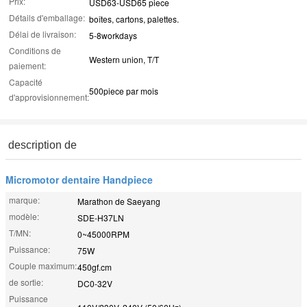
Prix:
USD63-USD65 piece
Détails d'emballage:
boîtes, cartons, palettes.
Délai de livraison:
5-8workdays
Conditions de
Western union, T/T
paiement:
Capacité
500piece par mois
d'approvisionnement:
description de
Micromotor dentaire Handpiece
marque:
Marathon de Saeyang
modèle:
SDE-H37LN
T/MN:
0~45000RPM
Puissance:
75W
Couple maximum:
450gf.cm
de sortie:
DC0-32V
Puissance