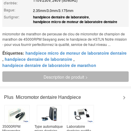
110V/230V, 240V (50/60Hz)
d'entrée:
Bague:
2.35mm/3.0mm/3.175mm
Surligner:
handpiece dentaire de laboratoire
,
handpiece micro de moteur de laboratoire dentaire
micromotor de marathon de perceuse de clou de micromotor de champion de
marathon de 45000RPM Seayang avec le handpiece de H37LN Notre mission
- pour vous fournir perfectionnez la qualité, service de haut niveau ...
Étiquettes:
handpiece micro de moteur de laboratoire dentaire
,
handpiece dentaire de laboratoire
,
handpiece dentaire de laboratoire de marathon
Description de produit >
Plus
Micromotor dentaire Handpiece
35000RPM
Type automatique
Laboratoire
Micromotor
micro dentaire
dentaire rectifiant