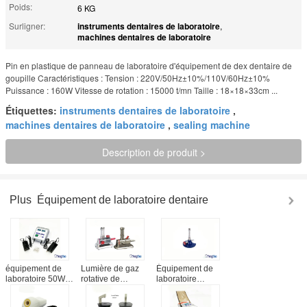
Poids:
6 KG
Surligner:
instruments dentaires de laboratoire
,
machines dentaires de laboratoire
Pin en plastique de panneau de laboratoire d'équipement de dex dentaire de
goupille Caractéristiques : Tension : 220V/50Hz±10%/110V/60Hz±10%
Puissance : 160W Vitesse de rotation : 15000 t/mn Taille : 18×18×33cm ...
Étiquettes:
instruments dentaires de laboratoire
,
machines dentaires de laboratoire
,
sealing machine
Description de produit >
Plus
Équipement de laboratoire dentaire
équipement de
Lumière de gaz
Équipement de
laboratoire 50W
rotative de
laboratoire
dentaire/service
laboratoire
dentaire
électrique d'OEM
dentaire avec les
économiseur