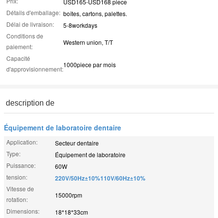
Prix:
USD165-USD168 piece
Détails d'emballage:
boîtes, cartons, palettes.
Délai de livraison:
5-8workdays
Conditions de
Western union, T/T
paiement:
Capacité
1000piece par mois
d'approvisionnement:
description de
Équipement de laboratoire dentaire
Application:
Secteur dentaire
Type:
Équipement de laboratoire
Puissance:
60W
tension:
220V/50Hz±10%110V/60Hz±10%
Vitesse de
15000rpm
rotation:
Dimensions:
18*18*33cm