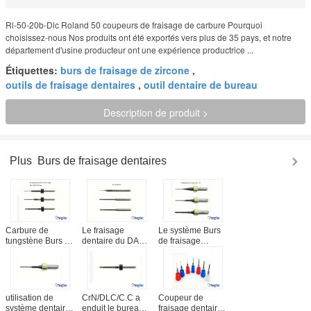
Rl-50-20b-Dlc Roland 50 coupeurs de fraisage de carbure Pourquoi
choisissez-nous Nos produits ont été exportés vers plus de 35 pays, et notre
département d'usine producteur ont une expérience productrice ...
Étiquettes:
burs de fraisage de zircone
,
outils de fraisage dentaires
,
outil dentaire de bureau
Description de produit >
Plus
Burs de fraisage dentaires
Carbure de
Le fraisage
Le système Burs
tungstène Burs de
dentaire du DAO
de fraisage
fraisage dentaire
FAO de carbure
dentaire
pour le service du
de tungstène de
CrN/DLC/C.C
système OEM du
porcelaine usine
d'Imes-Icore 750 a
DAO FAO
l'approbation de
enduit pour la
acceptable
la CE/OIN
zircone
utilisation de
CrN/DLC/C.C a
Coupeur de
système dentaire
enduit le bureau
fraisage dentaire