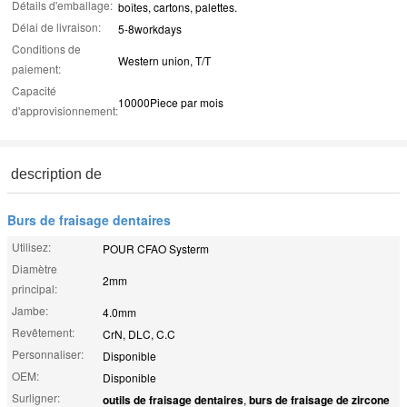
Détails d'emballage:
boîtes, cartons, palettes.
Délai de livraison:
5-8workdays
Conditions de
Western union, T/T
paiement:
Capacité
10000Piece par mois
d'approvisionnement:
description de
Burs de fraisage dentaires
Utilisez:
POUR CFAO Systerm
Diamètre
2mm
principal:
Jambe:
4.0mm
Revêtement:
CrN, DLC, C.C
Personnaliser:
Disponible
OEM:
Disponible
Surligner:
outils de fraisage dentaires
,
burs de fraisage de zircone