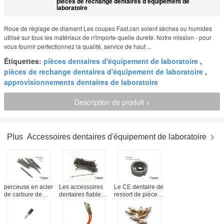
pièces de rechange dentaires d'équipement de
laboratoire
Roue de règlage de diamant Les coupes Fast.can soient sèches ou humides
utilisé sur tous les matériaux de n'importe quelle dureté. Notre mission - pour
vous fournir perfectionnez la qualité, service de haut ...
Étiquettes:
pièces dentaires d'équipement de laboratoire
,
pièces de rechange dentaires d'équipement de laboratoire
,
approvisionnements dentaires de laboratoire
Description de produit >
Plus
Accessoires dentaires d'équipement de laboratoire
perceuse en acier
Les accessoires
Le CE dentaire de
de carbure de
dentaires fiables
ressort de pièce
tungstène de
d'équipement de
de rechange de
2.35mm pour
laboratoire/plâtre
machine de
l'unité dentaire de
scie la lame
coulée par