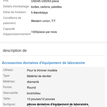
Prix:
USD45-USD53 piece
Détails d'emballage:
boîtes, cartons, palettes.
Délai de livraison:
5-8workdays
Conditions de
Western union, T/T
paiement:
Capacité
1000piece par mois
d'approvisionnement:
description de
Accessoires dentaires d'équipement de laboratoire
Utilisez:
Pour le trimmer modèle
Type:
Matériel de dentier
Matériau:
diamants
Forme:
Round
Granularité:
brut/milieu
Taille:
10 pouces/12 pouces
Surligner:
pièces dentaires d'équipement de laboratoire
,